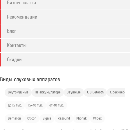
Бизнес класса
Рекомендации
Блог
Контакты
Скидки
Виды слуховых аппаратов
Внутриушные
На аккумуляторе
Заушные
С Bluetooth
С ресивером
до 15 тыс.
15-40 тыс.
от 40 тыс.
Bernafon
Oticon
Signia
Resound
Phonak
Widex