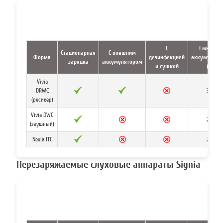
С
Емкость
Стационарная
С внешним
Форма
дезинфекцией
аккумулято
зарядка
аккумулятором
и сушкой
(ч)
Vivia
DRWC
30
(ресивер)
Vivia DWC
24
(заушный)
Nexia ITC
24
Перезаряжаемые слуховые аппараты Signia