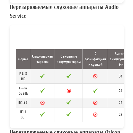
Перезаряжаемые слуховые аппараты Audio
Service
С
Емкость
Стационарная
С внешним
Форма
дезинфекцией
аккумулятора
зарядка
аккумулятором
и сушкой
(ч)
Р Li 8
34
RIC
Li-Ion
24
G6 BTE
ITC Li 7
24
IF LI
28
G8
Перезаряжаемые слуховые аппараты Oticon