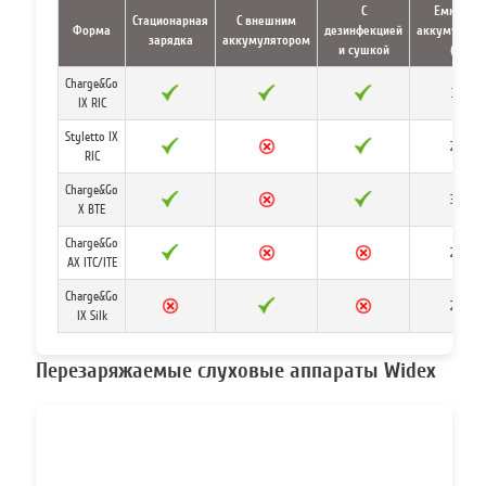
С
Емкость
Стационарная
С внешним
Форма
дезинфекцией
аккумулято
зарядка
аккумулятором
и сушкой
(ч)
Charge&Go
39
IX RIC
Styletto IX
20
RIC
Charge&Go
30
X BTE
Charge&Go
24
AX ITC/ITE
Charge&Go
28
IX Silk
Перезаряжаемые слуховые аппараты Widex