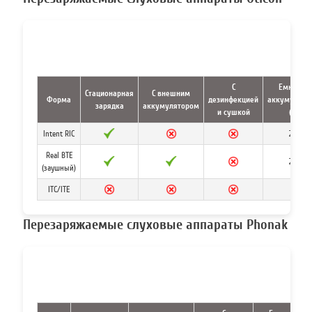
С
Емкость
Стационарная
С внешним
Форма
дезинфекцией
аккумулято
зарядка
аккумулятором
и сушкой
(ч)
Intent RIC
24
Real BTE
24
(заушный)
ITC/ITE
Перезаряжаемые слуховые аппараты Phonak