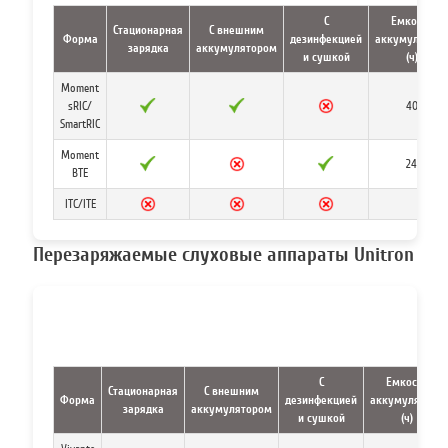
С
Емкость
Стационарная
С внешним
Форма
дезинфекцией
аккумулятор
зарядка
аккумулятором
и сушкой
(ч)
Moment
sRIC/
40
SmartRIC
Moment
24
BTE
ITC/ITE
Перезаряжаемые слуховые аппараты Unitron
С
Емкость
Стационарная
С внешним
Форма
дезинфекцией
аккумулятора
зарядка
аккумулятором
и сушкой
(ч)