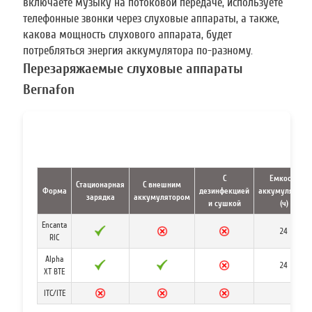
включаете музыку на потоковой передаче, используете
телефонные звонки через слуховые аппараты, а также,
какова мощность слухового аппарата, будет
потребляться энергия аккумулятора по-разному.
Перезаряжаемые слуховые аппараты
Bernafon
С
Емкость
Стационарная
С внешним
Форма
дезинфекцией
аккумулятора
зарядка
аккумулятором
и сушкой
(ч)
Encanta
24
RIC
Alpha
24
XT BTE
ITC/ITE