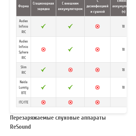
С
Емкость
Стационарная
С внешним
Форма
дезинфекцией
аккумулятора
зарядка
аккумулятором
и сушкой
(ч)
Audeo
Infinio
18
RIC
Audeo
Infinio
18
Sphere
RIC
Slim
18
RIC
Naida
Lumity
18
BTE
ITC/ITE
Перезаряжаемые слуховые аппараты
ReSound