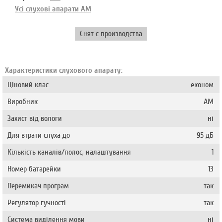
Усі слухові апарати AM
Снят с производства
Характеристики слухового апарату:
Ціновий клас
економ
Виробник
AM
Захист від вологи
ні
Для втрати слуха до
95 дБ
Кількість каналів/полос, налаштування
1
Номер батарейки
13
Перемикач програм
так
Регулятор гучності
так
Система виділення мови
ні