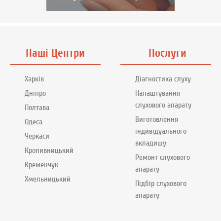
Наші Центри
Послуги
Харків
Діагностика слуху
Дніпро
Налаштування
слухового апарату
Полтава
Виготовлення
Одеса
індивідуального
Черкаси
вкладишу
Кропивницький
Ремонт слухового
Кременчук
апарату
Хмельницький
Підбір слухового
апарату