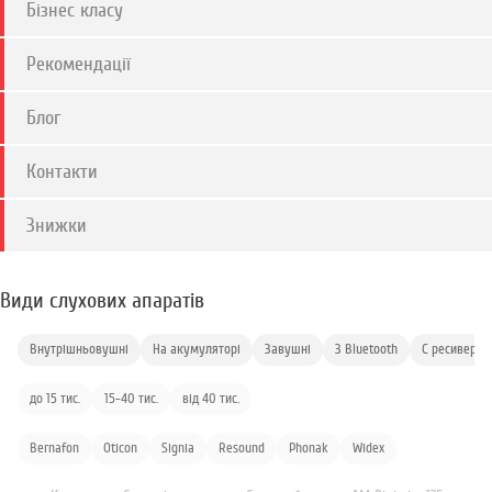
Бізнес класу
Рекомендації
Блог
Контакти
Знижки
Види слухових апаратів
Внутрішньовушні
На акумуляторі
Завушні
З Bluetooth
С ресивером
до 15 тис.
15-40 тис.
від 40 тис.
Bernafon
Oticon
Signia
Resound
Phonak
Widex